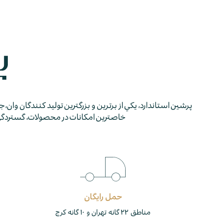
پرشين استاندارد، يكي از برترين و بزرگترين توليد كنندگان وان، 
خاصترين امكانات در محصولات، گستردگي شب
حمل رایگان
مناطق ۲۲ گانه تهران و ۱۰ گانه کرج