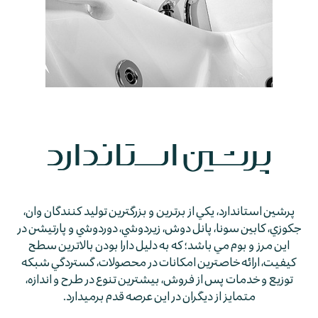
پرشين استاندارد، يكي از برترين و بزرگترين توليد كنندگان وان،
جكوزي، كابين سونا، پانل دوش، زيردوشي، دوردوشي و پارتيشن در
اين مرز و بوم مي باشد؛ كه به دليل دارا بودن بالاترين سطح
كيفيت، ارائه خاصترين امكانات در محصولات، گستردگي شبكه
توزيع و خدمات پس از فروش، بيشترين تنوع در طرح و اندازه،
متمايز از ديگران در اين عرصه قدم برمي­دارد.