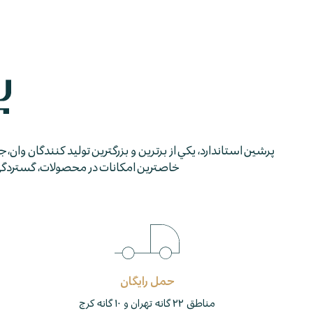
پرشين استاندارد، يكي از برترين و بزرگترين توليد كنندگان وان، 
خاصترين امكانات در محصولات، گستردگي شب
حمل رایگان
مناطق ۲۲ گانه تهران و ۱۰ گانه کرج