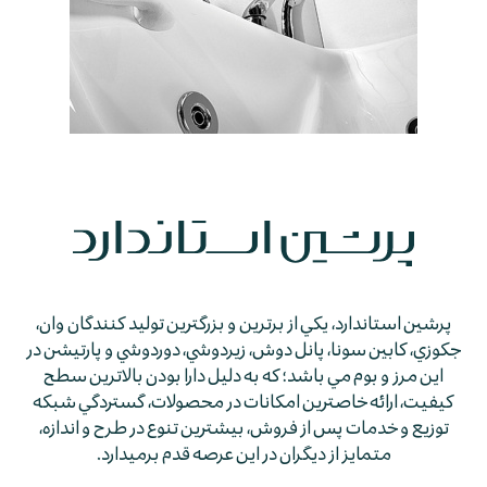
پرشين استاندارد، يكي از برترين و بزرگترين توليد كنندگان وان،
جكوزي، كابين سونا، پانل دوش، زيردوشي، دوردوشي و پارتيشن در
اين مرز و بوم مي باشد؛ كه به دليل دارا بودن بالاترين سطح
كيفيت، ارائه خاصترين امكانات در محصولات، گستردگي شبكه
توزيع و خدمات پس از فروش، بيشترين تنوع در طرح و اندازه،
متمايز از ديگران در اين عرصه قدم برمي­دارد.