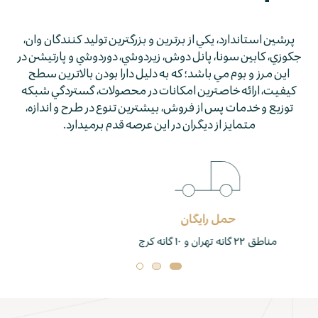
پرشين استاندارد، يكي از برترين و بزرگترين توليد كنندگان وان،
جكوزي، كابين سونا، پانل دوش، زيردوشي، دوردوشي و پارتيشن در
اين مرز و بوم مي باشد؛ كه به دليل دارا بودن بالاترين سطح
كيفيت، ارائه خاصترين امكانات در محصولات، گستردگي شبكه
توزيع و خدمات پس از فروش، بيشترين تنوع در طرح و اندازه،
متمايز از ديگران در اين عرصه قدم برمي­دارد.
خدمات همیشگی
خدمات قبل و پس از فروش ، بازدید ، نص