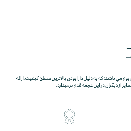
 بوم مي باشد؛ كه به دليل دارا بودن بالاترين سطح كيفيت، ارائه
 از ديگران در اين عرصه قدم برمي­دارد.