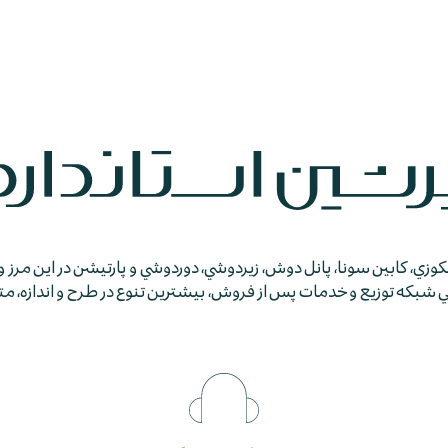
جكوزي، كابين سونا، پانل دوش، زيردوشي، دوردوشي و پارتيشن در اين مرز و
كه توزيع و خدمات پس از فروش، بيشترين تنوع در طرح و اندازه، متمايز