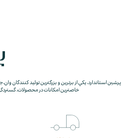
پرشين استاندارد، يكي از برترين و بزرگترين توليد كنندگان وان، 
خاصترين امكانات در محصولات، گستردگي شب