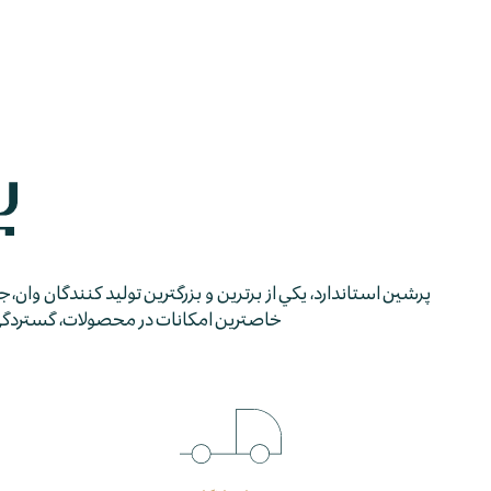
پرشين استاندارد، يكي از برترين و بزرگترين توليد كنندگان وان، 
خاصترين امكانات در محصولات، گستردگي شب