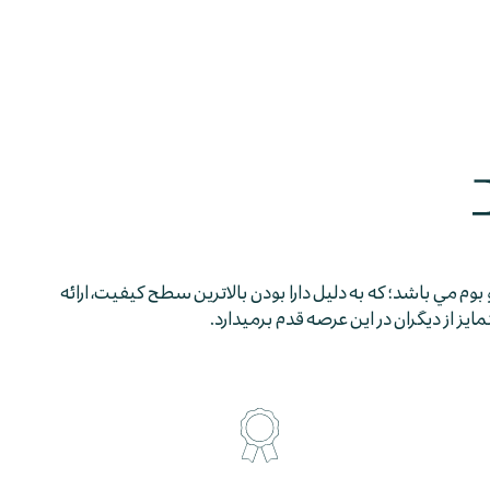
 بوم مي باشد؛ كه به دليل دارا بودن بالاترين سطح كيفيت، ارائه
 از ديگران در اين عرصه قدم برمي­دارد.