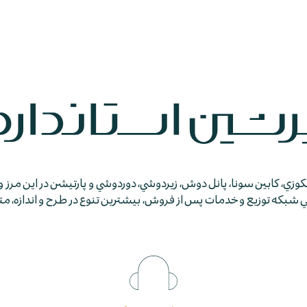
جكوزي، كابين سونا، پانل دوش، زيردوشي، دوردوشي و پارتيشن در اين مرز و
كه توزيع و خدمات پس از فروش، بيشترين تنوع در طرح و اندازه، متمايز