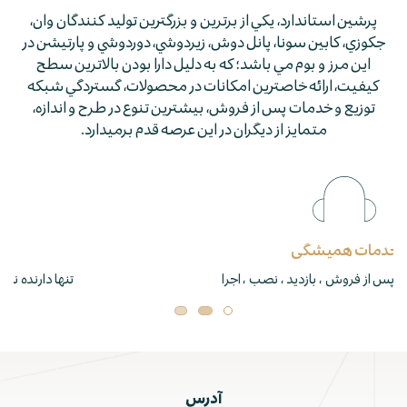
پرشين استاندارد، يكي از برترين و بزرگترين توليد كنندگان وان،
جكوزي، كابين سونا، پانل دوش، زيردوشي، دوردوشي و پارتيشن در
اين مرز و بوم مي باشد؛ كه به دليل دارا بودن بالاترين سطح
كيفيت، ارائه خاصترين امكانات در محصولات، گستردگي شبكه
توزيع و خدمات پس از فروش، بيشترين تنوع در طرح و اندازه،
متمايز از ديگران در اين عرصه قدم برمي­دارد.
حمل رایگان
مناطق ۲۲ گانه تهران و ۱۰ گانه کرج
آدرس